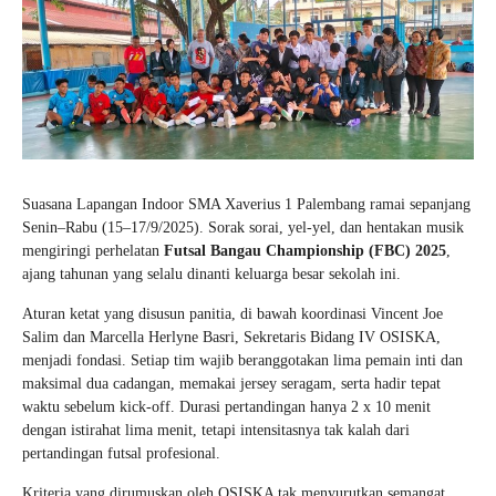
Suasana Lapangan Indoor SMA Xaverius 1 Palembang ramai sepanjang
Senin–Rabu (15–17/9/2025). Sorak sorai, yel-yel, dan hentakan musik
mengiringi perhelatan
Futsal Bangau Championship (FBC) 2025
,
ajang tahunan yang selalu dinanti keluarga besar sekolah ini.
Aturan ketat yang disusun panitia, di bawah koordinasi Vincent Joe
Salim dan Marcella Herlyne Basri, Sekretaris Bidang IV OSISKA,
menjadi fondasi. Setiap tim wajib beranggotakan lima pemain inti dan
maksimal dua cadangan, memakai jersey seragam, serta hadir tepat
waktu sebelum kick-off. Durasi pertandingan hanya 2 x 10 menit
dengan istirahat lima menit, tetapi intensitasnya tak kalah dari
pertandingan futsal profesional.
Kriteria yang dirumuskan oleh OSISKA tak menyurutkan semangat