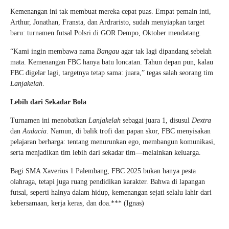
Kemenangan ini tak membuat mereka cepat puas. Empat pemain inti,
Arthur, Jonathan, Fransta, dan Ardraristo, sudah menyiapkan target
baru: turnamen futsal Polsri di GOR Dempo, Oktober mendatang.
“Kami ingin membawa nama
Bangau
agar tak lagi dipandang sebelah
mata. Kemenangan FBC hanya batu loncatan. Tahun depan pun, kalau
FBC digelar lagi, targetnya tetap sama: juara,” tegas salah seorang tim
Lanjakelah
.
Lebih dari Sekadar Bola
Turnamen ini menobatkan
Lanjakelah
sebagai juara 1, disusul
Dextra
dan
Audacia
. Namun, di balik trofi dan papan skor, FBC menyisakan
pelajaran berharga: tentang menurunkan ego, membangun komunikasi,
serta menjadikan tim lebih dari sekadar tim—melainkan keluarga.
Bagi SMA Xaverius 1 Palembang, FBC 2025 bukan hanya pesta
olahraga, tetapi juga ruang pendidikan karakter. Bahwa di lapangan
futsal, seperti halnya dalam hidup, kemenangan sejati selalu lahir dari
kebersamaan, kerja keras, dan doa.*** (Ignas)