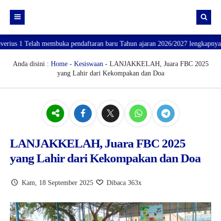
elah membuka pendaftaran baru Tahun ajaran 2026/2027 lengkapnya website : h
Portal SMA Xaverius 1
Majalah Gita
E-Computer base test
Anda disini :
Home
-
Kesiswaan
- LANJAKKELAH, Juara FBC 2025
yang Lahir dari Kekompakan dan Doa
Kategori Berita
E-learning
Gita Edisi Juli 2025-Mei 2026
PPDB SMA Xaverius 1
E-Rapor
Teknologi
E-Library
Digital Content
Fasilitas
LANJAKKELAH, Juara FBC 2025
yang Lahir dari Kekompakan dan Doa
Kesiswaan
Pendidikan
Kam, 18 September 2025
Dibaca 363x
Pengalaman