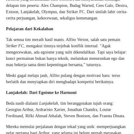
delapan tim peserta: Alex Champion, Budag Warted, Cees Galo, Dextra,
Extoon, Lanjakelah, Olympus, dan Striker FC. Dari sinilah lahir cerita-
cerita perjuangan, kekecewaan, sekaligus kemenangan.
Pelajaran dari Kekalahan
Tak semua tim meraih hasil manis. Alfito Verion, salah satu pemain
Striker FC
, mengakui timnya terjebak konflik internal. “Agak
mengecewakan, ada egoisme yang sulit dikendalikan. Tapi saya belajar:
kunci permainan bukan hanya teknik, melainkan menurunkan ego dan
mau bekerja sama demi kepentingan bersama,” tuturnya.
Meski gagal melaju jauh, Alfito pulang dengan motivasi baru: terus
berlatih dan menyiapkan diri menghadapi kompetisi berikutnya.
Lanjakelah: Dari Egoisme ke Harmoni
Beda nasib dialami
Lanjakelah
, tim beranggotakan tujuh orang:
Georgius Arthur, Ardraristo Xavier, Jonathan Chandra, Louise
Ferdinand, Rifki Ahmad Athalah, Steven Bonison, dan Fransta Dinata.
Mereka memulai perjalanan dengan tekad yang unik: memperjuangkan
gelar pertama bagi Arthur, yang selama ini belum pernah merasakan