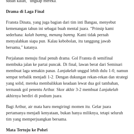
sudah kalah,” ungkap mereka.
Drama di Laga Final
Fransta Dinata, yang juga bagian dari tim inti Bangau, menyebut
kemenangan tahun ini sebagai buah mental juara. “Prinsip kami
sederhana:
kalah bareng, menang bareng
. Kami tidak pernah
menyalahkan siapa pun. Kalau kebobolan, itu tanggung jawab
bersama,” katanya.
Perjalanan menuju final penuh drama. Gol Fransta di semifinal
membuka jalan ke partai puncak. Di final, lawan berat dari Seminari
membuat laga semakin panas.
Lanjakelah
unggul lebih dulu 1-0, namun
sempat terbalik menjadi 1-2. Dengan dukungan rekan-rekan dan strategi
yang solid, mereka membalikkan keadaan lewat dua gol tambahan,
termasuk gol penentu Arthur. Skor akhir 3-2 membuat
Lanjakelah
akhirnya berdiri di podium juara.
Bagi Arthur, air mata haru mengiringi momen itu. Gelar juara
pertamanya menjadi kenyataan, bukan hanya miliknya, tetapi seluruh
tim yang memperjuangkan bersama.
Mata Tertuju ke Polsri